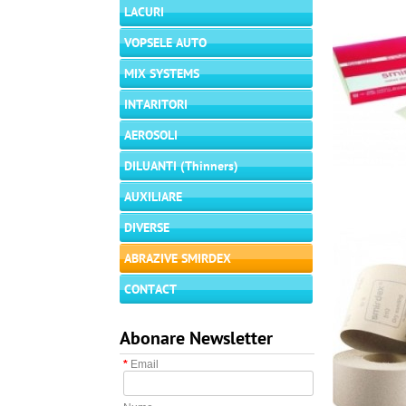
LACURI
VOPSELE AUTO
MIX SYSTEMS
INTARITORI
AEROSOLI
DILUANTI (Thinners)
AUXILIARE
DIVERSE
ABRAZIVE SMIRDEX
CONTACT
Abonare Newsletter
*
Email