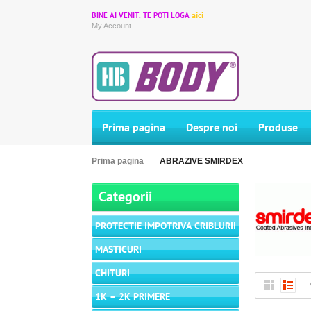
aici
BINE AI VENIT. TE POTI LOGA
My Account
Prima pagina
Despre noi
Produse
Prima pagina
ABRAZIVE SMIRDEX
Categorii
PROTECTIE IMPOTRIVA CRIBLURII
MASTICURI
CHITURI
1K – 2K PRIMERE