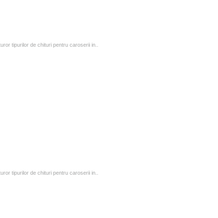
or tipurilor de chituri pentru caroserii in..
or tipurilor de chituri pentru caroserii in..