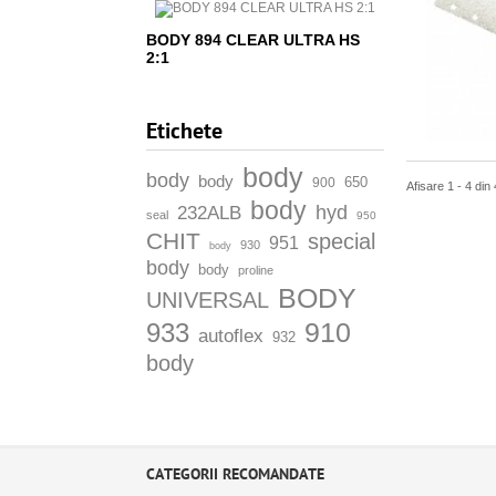
BODY 894 CLEAR ULTRA HS
2:1
Etichete
body
body
body
650
900
Afisare 1 - 4 din 
body
hyd
232ALB
seal
950
CHIT
special
951
930
body
body
body
proline
BODY
UNIVERSAL
910
933
autoflex
932
body
CATEGORII RECOMANDATE