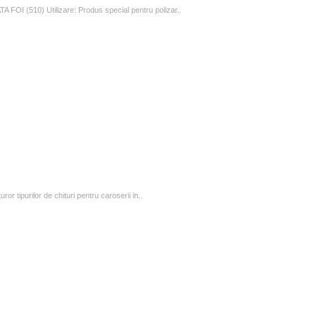
(510) Utilizare: Produs special pentru polizar..
or tipurilor de chituri pentru caroserii in..